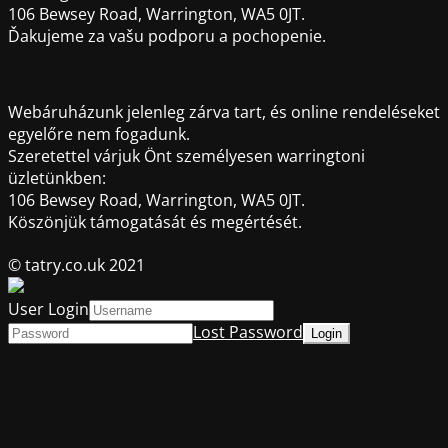
106 Bewsey Road, Warrington, WA5 0JT.
Ďakujeme za vašu podporu a pochopenie.
Webáruházunk jelenleg zárva tart, és online rendeléseket
egyelőre nem fogadunk.
Szeretettel várjuk Önt személyesen warringtoni
üzletünkben:
106 Bewsey Road, Warrington, WA5 0JT.
Köszönjük támogatását és megértését.
© tatry.co.uk 2021
User Login
Lost Password