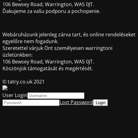
106 Bewsey Road, Warrington, WA5 0JT.
Ďakujeme za vašu podporu a pochopenie.
Webáruházunk jelenleg zárva tart, és online rendeléseket
egyelőre nem fogadunk.
Szeretettel várjuk Önt személyesen warringtoni
üzletünkben:
106 Bewsey Road, Warrington, WA5 0JT.
Köszönjük támogatását és megértését.
© tatry.co.uk 2021
User Login
Lost Password