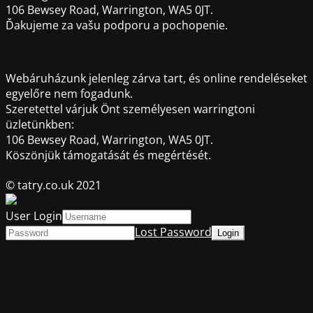
106 Bewsey Road, Warrington, WA5 0JT.
Ďakujeme za vašu podporu a pochopenie.
Webáruházunk jelenleg zárva tart, és online rendeléseket
egyelőre nem fogadunk.
Szeretettel várjuk Önt személyesen warringtoni
üzletünkben:
106 Bewsey Road, Warrington, WA5 0JT.
Köszönjük támogatását és megértését.
© tatry.co.uk 2021
User Login
Lost Password