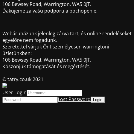
106 Bewsey Road, Warrington, WA5 0JT.
Ďakujeme za vašu podporu a pochopenie.
Webáruházunk jelenleg zárva tart, és online rendeléseket
egyelőre nem fogadunk.
Szeretettel várjuk Önt személyesen warringtoni
üzletünkben:
106 Bewsey Road, Warrington, WA5 0JT.
Köszönjük támogatását és megértését.
© tatry.co.uk 2021
User Login
Lost Password