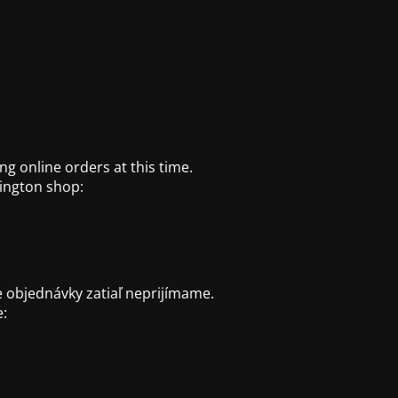
ng online orders at this time.
ington shop:
 objednávky zatiaľ neprijímame.
e: