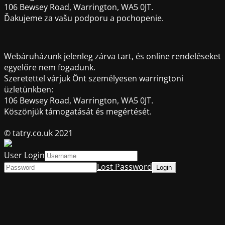
106 Bewsey Road, Warrington, WA5 0JT.
Ďakujeme za vašu podporu a pochopenie.
Webáruházunk jelenleg zárva tart, és online rendeléseket
egyelőre nem fogadunk.
Szeretettel várjuk Önt személyesen warringtoni
üzletünkben:
106 Bewsey Road, Warrington, WA5 0JT.
Köszönjük támogatását és megértését.
© tatry.co.uk 2021
User Login
Lost Password