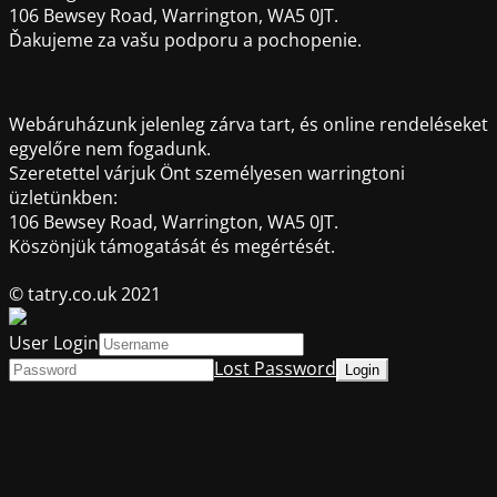
106 Bewsey Road, Warrington, WA5 0JT.
Ďakujeme za vašu podporu a pochopenie.
Webáruházunk jelenleg zárva tart, és online rendeléseket
egyelőre nem fogadunk.
Szeretettel várjuk Önt személyesen warringtoni
üzletünkben:
106 Bewsey Road, Warrington, WA5 0JT.
Köszönjük támogatását és megértését.
© tatry.co.uk 2021
User Login
Lost Password