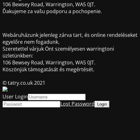
106 Bewsey Road, Warrington, WA5 0JT.
Ďakujeme za vašu podporu a pochopenie.
Webáruházunk jelenleg zárva tart, és online rendeléseket
egyelőre nem fogadunk.
Szeretettel várjuk Önt személyesen warringtoni
üzletünkben:
106 Bewsey Road, Warrington, WA5 0JT.
Köszönjük támogatását és megértését.
© tatry.co.uk 2021
User Login
Lost Password